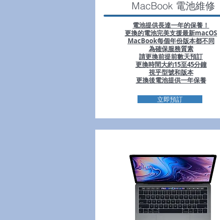
MacBook 電池維修
電池提供長達一年的保養！
更換的電池完美支援最新macOS
MacBook每個年份版本都不同
為確保服務質素
請更換前提前數天預訂
更換時間大約15至45分鐘
視乎型號和版本
更換後電池提供一年保養
立即預訂